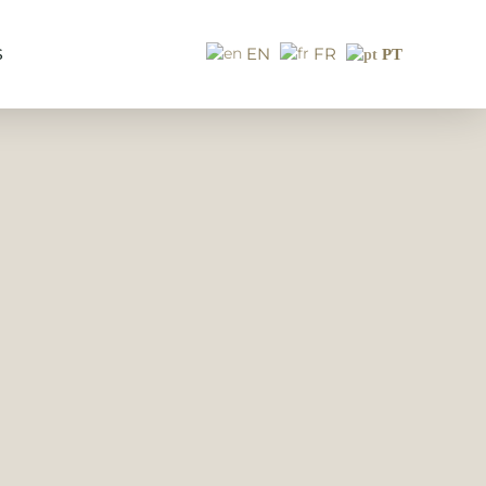
EN
FR
S
PT